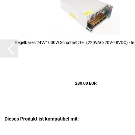
Re­gel­ba­res 24V/1000W Schalt­netz­teil (220VAC/20V-​28VDC) - In­d
280,00 EUR
Dieses Produkt ist kompatibel mit: