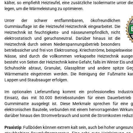
kälter, so empfiehlt Heizteufel, eine zusätzliche Isoliermatte unter
legen, um die Wärmeleistung zu optimieren.
Unter der schwer entflammbaren, ökofreundlichen
Gummiauflage ist die Heizteufel Heiztechnik eingearbeitet. Die
Heiztechnik ist feuchtigkeits- und nässeunempfindlich, nicht
elektrostatisch und geruchsneutral. Darüber hinaus ist die
Heiztechnik durch seinen Niederspannungsbetrieb besonders
betriebssicher und frei von Elektrosmog. Kriechströme, beispielsweis
Nässe, sind durch die vollkommen verkapselte Heiztechnik ausge
besteht von Seiten der Heiztechnik keine Gefahr, falls im Winter Eis un
Schuhsohle abtaut, Granulat, Glassplitter und andere spitze Ge
Wärmematte eingetreten werden. Die Reinigung der Fußmatte ka
Lappen und Staubsauger erfolgen.
Im optionalen Lieferumfang kommt ein professionelles Industr
Einsatz, das mit 50.000 Betriebsstunden für einen Dauerbetrieb
Gummimatte ausgelegt ist. Diese Merkmale sprechen für eine g
elektronischen Bauteile, verbunden mit einem hervorragenden Wirkun
darüber hinaus den Stromverbrauch und somit die Stromkosten reduzi
Praxistip
: Fußböden können extrem kalt sein, auch bei hoher ungesund