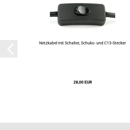
Netz­ka­bel mit Schal­ter, Schuko-​​ und C13-​Ste­cker
28,00 EUR