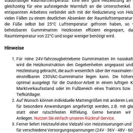
staubhaltiger Raumlufttemperatur. Eine sehr gute Heizleistung an
gleichzeitig für eine aufsteigende Warmluft an die Unterschenkel. 
entspannten Arbeitens verbindet sich mit der Reduzierung von Hei
vielen Fällen zu einem deutlichen Absenken der Raumlufttemperatur
die Füße selbst bei 25°C Lufttemperatur gefroren haben, so
beheizbaren Gummimatten Heizkosten effizient eingespart, 
Raumtemperatur von 22°C und sogar weniger benötigt wird.
Hinweise
Für reine 24V-fahrzeugbetriebene Gummimatten im nasskal
wird die Heizkonstruktion den Gegebenheiten angepasst und
Heizleistung gebracht, die auch wesentlich über der maximalen 
einstellbaren 230VAC-Gummimatte liegen kann. Die höher
optimal ausgelegt für die Outdoor-Arbeit in einem luftigen 
Marktverkaufsstand oder im Fußbereich eines Traktors bzw. 
Tiefkühllager.
Auf Wunsch können individuelle Mattengrößen mit anderen Le
für besondere Anwendungen angefertigt werden, z.B. mit gla
statt einer rutschfesten Riffelung. Gerne beraten wi
Anliegen.
Nutzen Sie einfach unseren Rückruf-Service
.
Ferner liefert Heizteufel eine Vielzahl von Heizsteuerungen un
für verschiedene Versorgungsspannungen (24V - 36V - 48V - 60