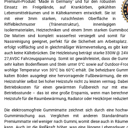
Premium-Produkt "Made in Germany" und für den robusten
Einsatz im Freigelände, auf Krankörben, gekühlten
Lebensmittelräumen und in Kältekammern entwickelt. Sie ist
mit einer 3mm starken, rutschfesten Oberfläche in
Riffelblechmuster (Tränenstruktur), innenlagigen
Isoliermaterialen, Heiztechniken und einem 3mm starken Gummibod
Die Matten sind komplett wasserfest versiegelt und somit für 
Nassreinigung geeignet, perfekt für die Sicherheit am Arbeitspla
erfolgt vollflächig und in gleichmäßiger Wärmeverteilung, es gibt ke
auch keine Kältebrücken. Die Heizleistung beträgt starke 330W @ 
27,6VDC Fahrzeugspannung. Somit ist gewährleistet, dass die Gum
sehr kalten Bodenfliesen und Stein unter 0°C sowie auf Outdoor-Fro
wohlige Temperatur von 30°C bis 60°C erhält. Die beheizbare Gummi
kalten Böden ausgelegt eine hervorragende Fußbewärmung, die ein
Heizstrahler selbst bei hoher Heizstufe nicht zu leisten vermag. Dabei
Betriebskosten für einen gewärmten Fußbereich nur mit et
Betriebsstunde – das ist eine große Ersparnis, wenn man berechnet
Heizstufe für die Raumbewärmung, Radiator oder Heizkörper reduzier
Die elektrosmogfreie Gummimatte zeichnet sich durch eine hochw
Gummimischung aus. Verglichen mit anderen Standardmatte
Premiummatte viel weniger nach Gummi, womit diese auch in Räume
kann. Auch ist die Reißkraft höher, was eine längere Lebensdauer g