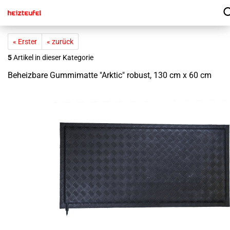
« Erster
« zurück
5
Artikel in dieser Kategorie
Be­heiz­ba­re Gum­mi­mat­te "Ark­tic" ro­bust, 130 cm x 60 cm