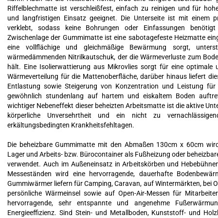
Riffelblechmatte ist verschleißfest, einfach zu reinigen und für h
und langfristigen Einsatz geeignet. Die Unterseite ist mit einem 
verklebt, sodass keine Bohrungen oder Einfassungen benötigt
Zwischenlage der Gummimatte ist eine sabotagefeste Heizmatte einge
eine vollflächige und gleichmäßige Bewärmung sorgt, unters
wärmedämmenden Nitrilkautschuk, der die Wärmeverluste zum Boden
hält. Eine Isolierwattierung aus Mikrovlies sorgt für eine optimale
Wärmeverteilung für die Mattenoberfläche, darüber hinaus liefert die
Entlastung sowie Steigerung von Konzentration und Leistung für B
gewöhnlich stundenlang auf hartem und eiskaltem Boden auftre
wichtiger Nebeneffekt dieser beheizten Arbeitsmatte ist die aktive Unt
körperliche Unversehrtheit und ein nicht zu vernachlässige
erkältungsbedingten Krankheitsfehltagen.
Die beheizbare Gummimatte mit den Abmaßen 130cm x 60cm wird 
Lager und Arbeits- bzw. Bürocontainer als Fußheizung oder beheizb
verwendet. Auch im Außeneinsatz in Arbeitskörben und Hebebühnen
Messeständen wird eine hervorragende, dauerhafte Bodenbewärm
Gummiwärmer liefern für Camping, Caravan, auf Wintermärkten, bei O
persönliche Wärmeinsel sowie auf Open-Air-Messen für Mitarbeite
hervorragende, sehr entspannte und angenehme Fußerwärmun
Energieeffizienz. Sind Stein- und Metallboden, Kunststoff- und Ho