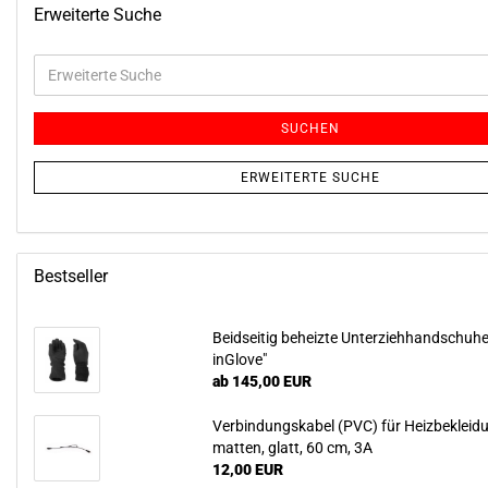
Erweiterte Suche
Erweiterte
Suche
SUCHEN
ERWEITERTE SUCHE
Bestseller
Beid­sei­tig be­heiz­te Un­ter­zieh­hand­schu­
inG­love"
ab 145,00 EUR
Ver­bin­dungs­ka­bel (PVC) für Heiz­be­klei­
mat­ten, glatt, 60 cm, 3A
12,00 EUR