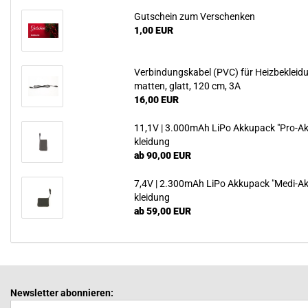
Gut­schein zum Ver­schen­ken
1,00 EUR
Ver­bin­dungs­ka­bel (PVC) für Heiz­be­klei­
mat­ten, glatt, 120 cm, 3A
16,00 EUR
11,1V | 3.000mAh LiPo Ak­ku­pack "Pro-​Ak
klei­dung
ab 90,00 EUR
7,4V | 2.300mAh LiPo Ak­ku­pack "Medi-​Ak
klei­dung
ab 59,00 EUR
Newsletter abonnieren: