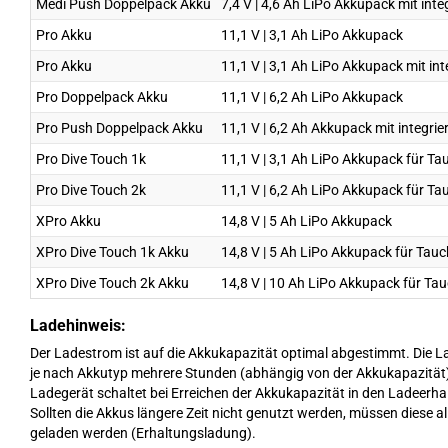
Medi Push Doppelpack Akku
7,4 V | 4,6 Ah LiPo Akkupack mit int
Pro Akku
11,1 V | 3,1 Ah LiPo Akkupack
Pro Akku
11,1 V | 3,1 Ah LiPo Akkupack mit in
Pro Doppelpack Akku
11,1 V | 6,2 Ah LiPo Akkupack
Pro Push Doppelpack Akku
11,1 V | 6,2 Ah Akkupack mit integri
Pro Dive Touch 1k
11,1 V | 3,1 Ah LiPo Akkupack für T
Pro Dive Touch 2k
11,1 V | 6,2 Ah LiPo Akkupack für T
XPro Akku
14,8 V | 5 Ah LiPo Akkupack
XPro Dive Touch 1k Akku
14,8 V | 5 Ah LiPo Akkupack für Tau
XPro Dive Touch 2k Akku
14,8 V | 10 Ah LiPo Akkupack für Ta
Ladehinweis:
Der Ladestrom ist auf die Akkukapazität optimal abgestimmt. Die L
je nach Akkutyp mehrere Stunden (abhängig von der Akkukapazität
Ladegerät schaltet bei Erreichen der Akkukapazität in den Ladeer
Sollten die Akkus längere Zeit nicht genutzt werden, müssen diese a
geladen werden (Erhaltungsladung).