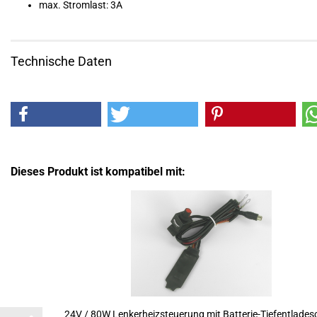
max. Stromlast: 3A
Technische Daten
Dieses Produkt ist kompatibel mit:
24V / 80W Len­ker­heiz­steue­rung mit Batterie-​​Tief­ent­la­de­