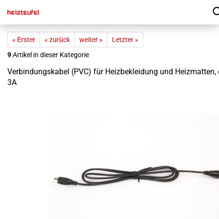
« Erster
« zurück
weiter »
Letzter »
9
Artikel in dieser Kategorie
Ver­bin­dungs­ka­bel (PVC) für Heiz­be­klei­dung und Heiz­mat­ten,
3A