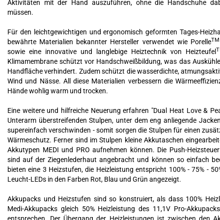
Aktivitäten mit der Hand auszuführen, ohne die Handschuhe da
müssen.
Für den leichtgewichtigen und ergonomisch geformten Tages-Heiz
TM
bewährte Materialien bekannter Hersteller verwendet wie Porelle
sowie eine innovative und langlebige Heiztechnik von Heizteufel
Klimamembrane schützt vor Handschweißbildung, was das Auskühle
Handfläche verhindert. Zudem schützt die wasserdichte, atmungsak
Wind und Nässe. All diese Materialien verbessern die Wärmeeffizien
Hände wohlig warm und trocken.
Eine weitere und hilfreiche Neuerung erfahren "Dual Heat Love & Pe
Unterarm überstreifenden Stulpen, unter dem eng anliegende Jacken
supereinfach verschwinden - somit sorgen die Stulpen für einen zusät
Wärmeschutz. Ferner sind im Stulpen kleine Akkutaschen eingearbeite
Akkutypen MEDI und PRO aufnehmen können. Die Push-Heizsteuer
sind auf der Ziegenlederhaut angebracht und können so einfach be
bieten eine 3 Heizstufen, die Heizleistung entspricht 100% - 75% - 5
Leucht-LEDs in den Farben Rot, Blau und Grün angezeigt.
Akkupacks und Heizstufen sind so konstruiert, als dass 100% Heiz
Medi-Akkupacks gleich 50% Heizleistung des 11,1V Pro-Akkupacks
entsprechen. Der Übergang der Heizleistungen ist zwischen den A