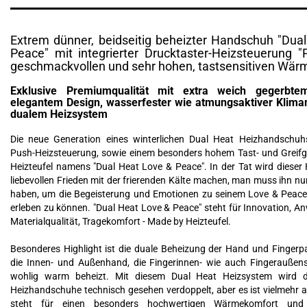
Extrem dünner, beidseitig beheizter Handschuh "Dua
Peace" mit integrierter Drucktaster-Heizsteuerung "
geschmackvollen und sehr hohen, tastsensitiven Wä
Exklusive Premiumqualität mit extra weich gegerbtem
elegantem Design, wasserfester wie atmungsaktiver Kli
dualem Heizsystem
Die neue Generation eines winterlichen Dual Heat Heizhandschuhs 
Push-Heizsteuerung, sowie einem besonders hohem Tast- und Greif
Heizteufel namens "Dual Heat Love & Peace". In der Tat wird diese
liebevollen Frieden mit der frierenden Kälte machen, man muss ihn nu
haben, um die Begeisterung und Emotionen zu seinem Love & Peace
erleben zu können. "Dual Heat Love & Peace" steht für Innovation, An
Materialqualität, Tragekomfort - Made by Heizteufel.
Besonderes Highlight ist die duale Beheizung der Hand und Fingerp
die Innen- und Außenhand, die Fingerinnen- wie auch Fingeraußen
wohlig warm beheizt. Mit diesem Dual Heat Heizsystem wird d
Heizhandschuhe technisch gesehen verdoppelt, aber es ist vielmehr a
steht für einen besonders hochwertigen Wärmekomfort und 