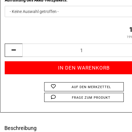
Aufrüstung des Akku-Heizpakets:
19%
AUF DEN MERKZETTEL
FRAGE ZUM PRODUKT
Beschreibung