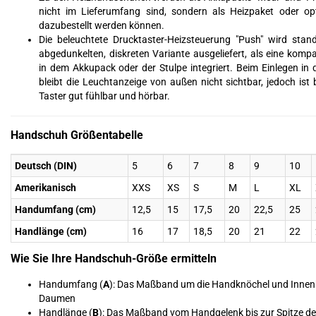
nicht im Lieferumfang sind, sondern als Heizpaket oder op
dazubestellt werden können.
Die beleuchtete Drucktaster-Heizsteuerung "Push" wird stan
abgedunkelten, diskreten Variante ausgeliefert, als eine kompa
in dem Akkupack oder der Stulpe integriert. Beim Einlegen in 
bleibt die Leuchtanzeige von außen nicht sichtbar, jedoch ist
Taster gut fühlbar und hörbar.
Handschuh Größentabelle
Deutsch (DIN)
5
6
7
8
9
10
Amerikanisch
XXS
XS
S
M
L
XL
Handumfang (cm)
12,5
15
17,5
20
22,5
25
Handlänge (cm)
16
17
18,5
20
21
22
Wie Sie Ihre Handschuh-Größe ermitteln
Handumfang (
A
): Das Maßband um die Handknöchel und Innen
Daumen
Handlänge (
B
): Das Maßband vom Handgelenk bis zur Spitze des