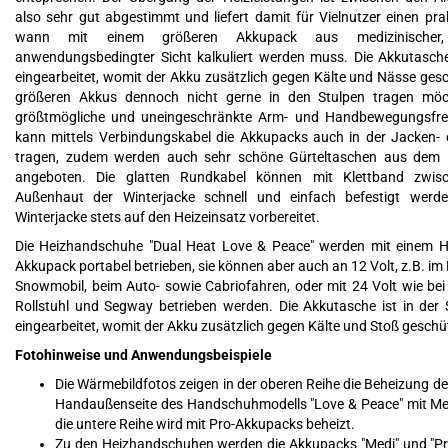
also sehr gut abgestimmt und liefert damit für Vielnutzer einen pra
wann mit einem größeren Akkupack aus medizinischer, 
anwendungsbedingter Sicht kalkuliert werden muss. Die Akkutasche
eingearbeitet, womit der Akku zusätzlich gegen Kälte und Nässe gesch
größeren Akkus dennoch nicht gerne in den Stulpen tragen mö
größtmögliche und uneingeschränkte Arm- und Handbewegungsfreih
kann mittels Verbindungskabel die Akkupacks auch in der Jacken- 
tragen, zudem werden auch sehr schöne Gürteltaschen aus dem 
angeboten. Die glatten Rundkabel können mit Klettband zwis
Außenhaut der Winterjacke schnell und einfach befestigt werde
Winterjacke stets auf den Heizeinsatz vorbereitet.
Die Heizhandschuhe "Dual Heat Love & Peace" werden mit einem He
Akkupack portabel betrieben, sie können aber auch an 12 Volt, z.B. im
Snowmobil, beim Auto- sowie Cabriofahren, oder mit 24 Volt wie bei
Rollstuhl und Segway betrieben werden. Die Akkutasche ist in der 
eingearbeitet, womit der Akku zusätzlich gegen Kälte und Stoß geschüt
Fotohinweise und Anwendungsbeispiele
Die Wärmebildfotos zeigen in der oberen Reihe die Beheizung d
Handaußenseite des Handschuhmodells "Love & Peace" mit Me
die untere Reihe wird mit Pro-Akkupacks beheizt.
Zu den Heizhandschuhen werden die Akkupacks "Medi" und "Pr