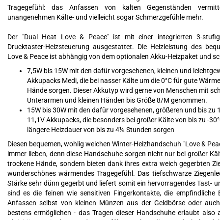
Tragegefühl: das Anfassen von kalten Gegenständen vermitt
unangenehmen Kälte- und vielleicht sogar Schmerzgefühle mehr.
Der "Dual Heat Love & Peace" ist mit einer integrierten 3-stufig
Drucktaster-Heizsteuerung ausgestattet. Die Heizleistung des be
Love & Peace ist abhängig von dem optionalen Akku-Heizpaket und sc
7,5W bis 15W mit den dafür vorgesehenen, kleinen und leichtge
Akkupacks Medi, die bei nasser Kälte um die 0°C für gute Wärm
Hände sorgen. Dieser Akkutyp wird gerne von Menschen mit s
Unterarmen und kleinen Händen bis Größe 8/M genommen.
15W bis 30W mit den dafür vorgesehenen, größeren und bis zu 1
11,1V Akkupacks, die besonders bei großer Kälte von bis zu -30°
längere Heizdauer von bis zu 4½ Stunden sorgen
Diesen bequemen, wohlig weichen Winter-Heizhandschuh "Love & Peac
immer lieben, denn diese Handschuhe sorgen nicht nur bei großer Kä
trockene Hände, sondern bieten dank ihres extra weich gegerbten Zie
wunderschönes wärmendes Tragegefühl. Das tiefschwarze Ziegenle
Stärke sehr dünn gegerbt und liefert somit ein hervorragendes Tast- u
sind es die feinen wie sensitiven Fingerkontakte, die empfindlich
Anfassen selbst von kleinen Münzen aus der Geldbörse oder auc
bestens ermöglichen - das Tragen dieser Handschuhe erlaubt also 