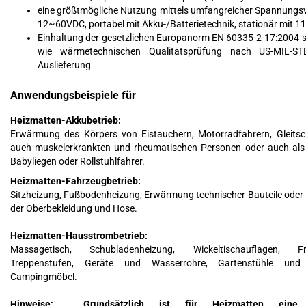
eine größtmögliche Nutzung mittels umfangreicher Spannungs
12~60VDC, portabel mit Akku-/Batterietechnik, stationär mit
Einhaltung der gesetzlichen Europanorm EN 60335-2-17:2004 s
wie wärmetechnischen Qualitätsprüfung nach US-MIL-ST
Auslieferung
Anwendungsbeispiele für
Heizmatten-Akkubetrieb:
Erwärmung des Körpers von Eistauchern, Motorradfahrern, Gleitsch
auch muskelerkrankten und rheumatischen Personen oder auch al
Babyliegen oder Rollstuhlfahrer.
Heizmatten-Fahrzeugbetrieb:
Sitzheizung, Fußbodenheizung, Erwärmung technischer Bauteile oder
der Oberbekleidung und Hose.
Heizmatten-Hausstrombetrieb:
Massagetisch, Schubladenheizung, Wickeltischauflagen, F
Treppenstufen, Geräte und Wasserrohre, Gartenstühle und 
Campingmöbel.
Hinweise: Grundsätzlich ist für Heizmatten eine H