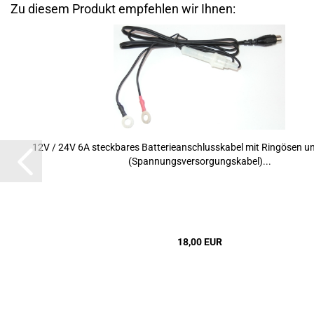
Zu diesem Produkt empfehlen wir Ihnen:
12V / 24V 6A steck­ba­res Bat­te­rie­an­schluss­ka­bel mit Rin­gösen u
(Span­nungs­ver­sor­gungs­ka­bel)...
18,00 EUR