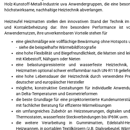
Holz-Kunstoff-Metall-Industrie uva Anwendergruppen, die eine beso
höchstwirksame, nachhaltige Heiztechnik abverlangen.
Heizteufel Heizmatten stellen den innovativen Stand der Technik im
und Kontaktbeheizung dar. Ihre besondere Performance ist 
Anwendernutzen, ihre unverkennbaren Vorteile stehen für
eine gleichmäßige wie vollflächige Bewärmung ohne Hotspots
- siehe die beispielhafte Wärmebildfotografie
eine hohe Flexibilität und Biegefreundlichkeit, die Matten sind lei
mit Klebestoff, Nähgarn oder Nieten
eine belastungsresistente und wasserfeste Heiztechni
Heizmatten optional schwer entflammbar nach UN-R118 geliefe
eine hohe Lebensdauer der Heiztechnik durch verwendete Pr
deutscher und europäischer Hersteller
mögliche, konstruktive Gestaltungen für individuelle Anwend
an Delta-Temperaturen und Geometrieformen
die beste Grundlage für eine projektorientierte Kundenunters
mit fachlicher Beratung für effiziente Wärmelösungen
ein umfangreiches Zubehör an Heizsteuerungen, digitalen un
Thermostaten, wasserfeste Steckverbindungen bis IP69K uvm.
die weitere Verarbeitung in Gummimatten, Edelstahl-He
Heizwannen, in portablen Textilkörpern (z,B. Dialysebeutel, W