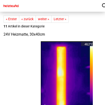
« Erster
« zurück
weiter »
Letzter »
11
Artikel in dieser Kategorie
24V Heiz­mat­te, 30x40cm